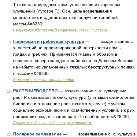
Т.) или на природных корм. угодьях при их коренном
улучшении (луговое Т.). Осн. цель возделывания
многолетних и однолетних трав получение зелёной
массы,&#8230; …
Сельско-хозяйственный энциклопедический словарь
Грядковая и гребневая культура
— возделывание с.
15
х. растений на профилированной поверхности почвы
грядах и гребнях. Применяется главным образом в
северных, северо западных районах и на Дальнем Востоке
на избыточно увлажнённых тяжёлых бесструктурных почвах
с высоким&#8230; …
Большая советская энциклопедия
РАСТЕНИЕВОДСТВО
— возделывание с. х. культурных
16
раст. Р. охватывает технику культуры (учитывая физиологию,
биологию и отношение раст. к климату, почве) с учетом
социально экономических и хозяйственных условий, в к рых
происходит возделывание раст. По особенностям&#8230; …
Сельскохозяйственный словарь-справочник
Полярное земледелие
— возделывание с. х. культур в
17