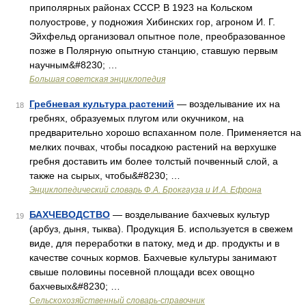
приполярных районах СССР. В 1923 на Кольском
полуострове, у подножия Хибинских гор, агроном И. Г.
Эйхфельд организовал опытное поле, преобразованное
позже в Полярную опытную станцию, ставшую первым
научным&#8230; …
Большая советская энциклопедия
Гребневая культура растений
— возделывание их на
18
гребнях, образуемых плугом или окучником, на
предварительно хорошо вспаханном поле. Применяется на
мелких почвах, чтобы посадкою растений на верхушке
гребня доставить им более толстый почвенный слой, а
также на сырых, чтобы&#8230; …
Энциклопедический словарь Ф.А. Брокгауза и И.А. Ефрона
БАХЧЕВОДСТВО
— возделывание бахчевых культур
19
(арбуз, дыня, тыква). Продукция Б. используется в свежем
виде, для переработки в патоку, мед и др. продукты и в
качестве сочных кормов. Бахчевые культуры занимают
свыше половины посевной площади всех овощно
бахчевых&#8230; …
Сельскохозяйственный словарь-справочник