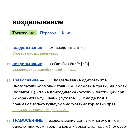
возделывание
Толкование
Перевод
Книги
возделывание
— см. возделать; я; ср …
11
Словарь многих выражений
возделывание
— воз/дел/ыва/ни/е [й/э] …
12
Морфемно-орфографический словарь
Травосеяние
— возделывание однолетних и
13
многолетних кормовых трав (См. Кормовые травы) на полях
(полевое Т.) или на природных сенокосах и пастбищах при
их коренном улучшении (луговое Т.). Иногда под Т.
понимают только культуру многолетних кормовых трав …
Большая советская энциклопедия
ТРАВОСЕЯНИЕ
— возделывание сеяных многолетних и
14
однолетних корм. трав на корм и семена на полях (полевое