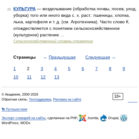
КУЛЬТУРА
— возделывание (обработка почвы, посев, уход,
20
уборка) того или иного вида с. х. раст.: пшеницы, хлопка,
льна, картофеля и т. д. (см. Агротехника). Часто слово К.
отождествляется с понятием сельскохозяйственное
(культурное) растение …
Сельскохозяйственный словарь-справочник
Страницы
←
Предыдущая
Следующая
→
1
2
3
4
5
6
7
8
9
10
11
12
13
© Академик, 2000-2026
18+
Обратная связь:
Техподдержка
,
Реклама на сайте
👣 Путешествия
Экспорт словарей на сайты
, сделанные на PHP,
Joomla,
Drupal,
WordPress, MODx.